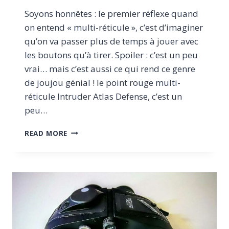
Soyons honnêtes : le premier réflexe quand
on entend « multi-réticule », c’est d’imaginer
qu’on va passer plus de temps à jouer avec
les boutons qu’à tirer. Spoiler : c’est un peu
vrai… mais c’est aussi ce qui rend ce genre
de joujou génial ! le point rouge multi-
réticule Intruder Atlas Defense, c’est un
peu…
TEST
READ MORE
DU
POINT
ROUGE
MULTI-
RÉTICULE
INTRUDER,
POLYVALENT,
ROBUSTE,
ET