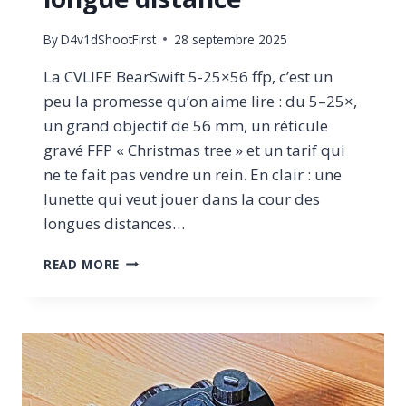
By
D4v1dShootFirst
28 septembre 2025
La CVLIFE BearSwift 5-25×56 ffp, c’est un
peu la promesse qu’on aime lire : du 5–25×,
un grand objectif de 56 mm, un réticule
gravé FFP « Christmas tree » et un tarif qui
ne te fait pas vendre un rein. En clair : une
lunette qui veut jouer dans la cour des
longues distances…
TEST
READ MORE
CVLIFE
BEARSWIFT
5–
25×56
FFP:
UNE
LUNETTE