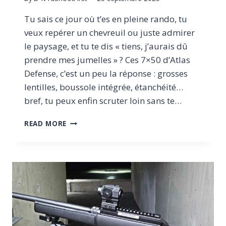
Tu sais ce jour où t’es en pleine rando, tu
veux repérer un chevreuil ou juste admirer
le paysage, et tu te dis « tiens, j’aurais dû
prendre mes jumelles » ? Ces 7×50 d’Atlas
Defense, c’est un peu la réponse : grosses
lentilles, boussole intégrée, étanchéité…
bref, tu peux enfin scruter loin sans te…
TEST
READ MORE
DES
JUMELLES
ATLAS
DEFENSE
7×50
ÉTANCHES
AVEC
BOUSSOLE,
OBSERVATION