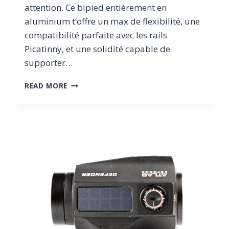
attention. Ce bipied entièrement en
aluminium t’offre un max de flexibilité, une
compatibilité parfaite avec les rails
Picatinny, et une solidité capable de
supporter…
TEST
READ MORE
DU
BIPIED
PICATINNY
ATLAS
DEFENSE
BIPIC,
ROBUSTE
ET
PRÉCIS.