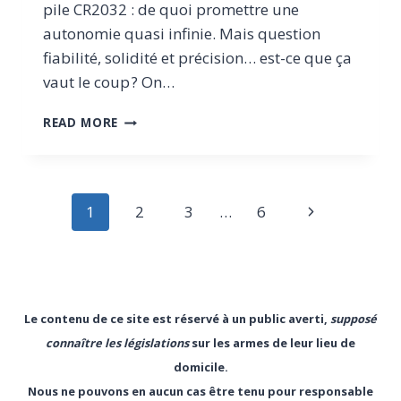
pile CR2032 : de quoi promettre une
autonomie quasi infinie. Mais question
fiabilité, solidité et précision… est-ce que ça
vaut le coup ? On…
TEST
READ MORE
DU
POINT
ROUGE
SOLAIRE
Page
Next
1
2
3
…
6
DEFENDER
D’ATLAS
navigation
Page
DEFENSE
MISE
SUR
L’ÉCLAIRAGE
Le contenu de ce site est réservé à un public averti,
supposé
DURABLE
connaître les législations
sur les armes de leur lieu de
domicile.
Nous ne pouvons en aucun cas être tenu pour responsable