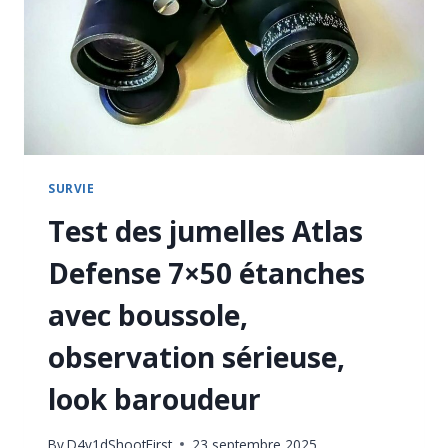
TAILLÉ
POUR
LE
TERRAIN
SURVIE
Test des jumelles Atlas
Defense 7×50 étanches
avec boussole,
observation sérieuse,
look baroudeur
By
D4v1dShootFirst
23 septembre 2025