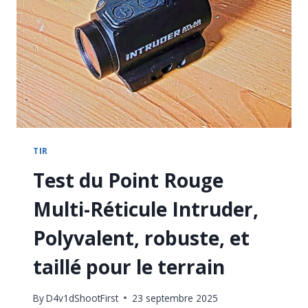
FFP
ABORDABLE
POUR
LE
TIR
LONGUE
DISTANCE
TIR
Test du Point Rouge
Multi-Réticule Intruder,
Polyvalent, robuste, et
taillé pour le terrain
By
D4v1dShootFirst
23 septembre 2025