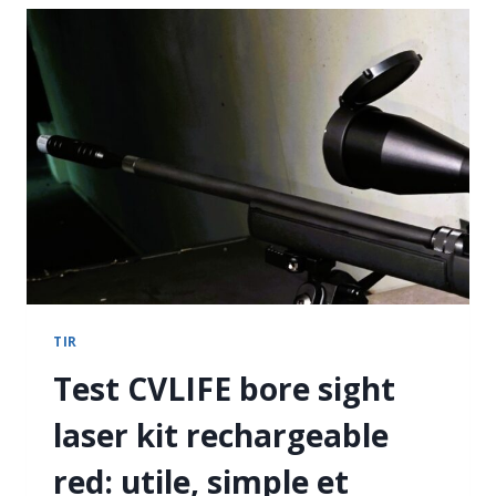
ÉTANCHE
ATLAS
DEFENSE
CONTRACTOR
93
CM,
SOBRE
ET
SOLIDE
TIR
Test CVLIFE bore sight
laser kit rechargeable
red: utile, simple et