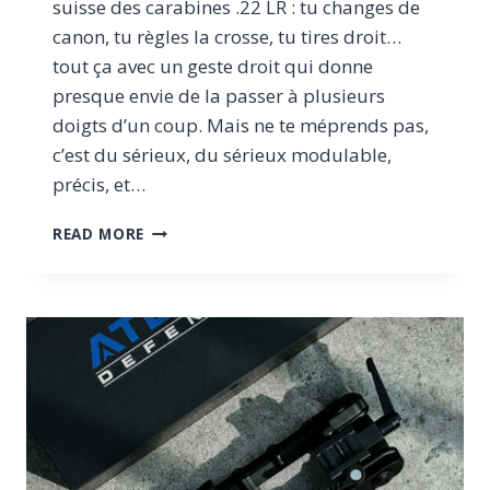
suisse des carabines .22 LR : tu changes de
canon, tu règles la crosse, tu tires droit…
tout ça avec un geste droit qui donne
presque envie de la passer à plusieurs
doigts d’un coup. Mais ne te méprends pas,
c’est du sérieux, du sérieux modulable,
précis, et…
TEST
READ MORE
DE
LA
HAMMERLI
FORCE
B1,
STRAIGHT-
PULL,
PERSONNALISABLE
ET
FRANCHEMENT
FUN