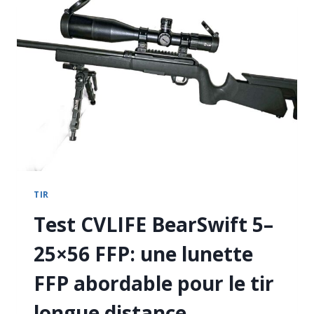
KIT
RECHARGEABLE
RED:
UTILE,
SIMPLE
ET
RECHARGEABLE
TIR
Test CVLIFE BearSwift 5–
25×56 FFP: une lunette
FFP abordable pour le tir
longue distance