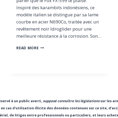
parier que le Fox FX-599 te plaise.
Inspiré des karambits indonésiens, ce
modèle italien se distingue par sa lame
courbe en acier N690Co, traitée avec un
revêtement noir Idroglider pour une
meilleure résistance à la corrosion. Son…
FOX
READ MORE
FX-
599,
LE
KARAMBIT
ITALIEN
AVEC
SYSTÈME
D’OUVERTURE
EMERSON
éservé à un public averti,
supposé connaître les législations
sur les ar
WAVE
 cas d'utilisation illicite des données contenues sur ce site, d'acc
riel, de litiges entre professionnels ou particuliers, et leurs achet