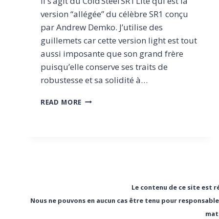
Il s’agit du Cold Steel SR1 Lite qui est la
version “allégée” du célèbre SR1 conçu
par Andrew Demko. J’utilise des
guillemets car cette version light est tout
aussi imposante que son grand frère
puisqu’elle conserve ses traits de
robustesse et sa solidité à…
COLD
READ MORE
STEEL
SR1
LITE,
LE
COUTEAU
PLIABLE
DE
POCHE
Le contenu de ce site est r
XXL
Nous ne pouvons en aucun cas être tenu pour responsable en
SUPER
ABORDABLE
maté