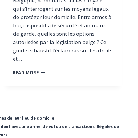
Belgique, nombreux sont les citoyens
qui s’interrogent sur les moyens légaux
de protéger leur domicile. Entre armes à
feu, dispositifs de sécurité et animaux
de garde, quelles sont les options
autorisées par la législation belge ? Ce
guide exhaustif t’éclaireras sur tes droits
et…
DÉFENSE
READ MORE
DE
DOMICILE
EN
BELGIQUE
:
GUIDE
COMPLET
mes de leur lieu de domicile.
POUR
ident avec une arme, de vol ou de transactions illégales de
PROTÉGER
eurs.
LÉGALEMENT