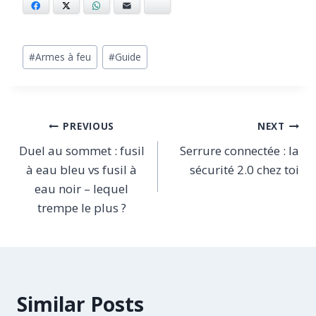
Facebook
X
WhatsApp
Email
Bluesky
Post
#
Armes à feu
#
Guide
Tags:
Navigation
PREVIOUS
NEXT
Duel au sommet : fusil
Serrure connectée : la
de
à eau bleu vs fusil à
sécurité 2.0 chez toi
l’article
eau noir – lequel
trempe le plus ?
Similar Posts