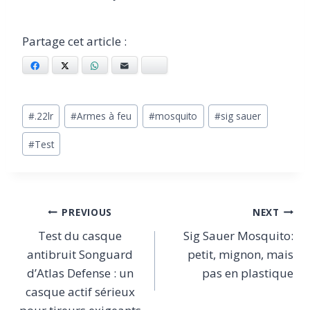
Facebook
X
WhatsApp
Email
Bluesky
Post
#
.22lr
#
Armes à feu
#
mosquito
#
sig sauer
Tags:
#
Test
Navigation
PREVIOUS
NEXT
Test du casque
Sig Sauer Mosquito:
de
antibruit Songuard
petit, mignon, mais
l’article
d’Atlas Defense : un
pas en plastique
casque actif sérieux