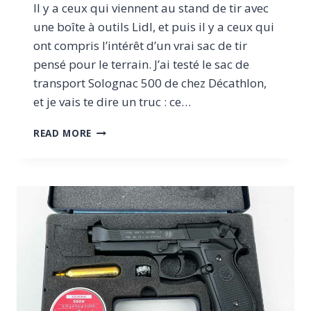
Il y a ceux qui viennent au stand de tir avec
une boîte à outils Lidl, et puis il y a ceux qui
ont compris l’intérêt d’un vrai sac de tir
pensé pour le terrain. J’ai testé le sac de
transport Solognac 500 de chez Décathlon,
et je vais te dire un truc : ce…
SOLOGNAC
READ MORE
500
:
TEST
DU
SAC
DE
TIR
PAS
CHER
MAIS
COSTAUD