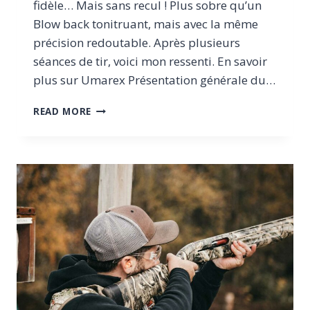
fidèle… Mais sans recul ! Plus sobre qu’un
Blow back tonitruant, mais avec la même
précision redoutable. Après plusieurs
séances de tir, voici mon ressenti. En savoir
plus sur Umarex Présentation générale du…
UMAREX
READ MORE
BERETTA
M92
FS
:
MON
TEST
DU
PISTOLET
À
PLOMB
QUI
NE
VOUS