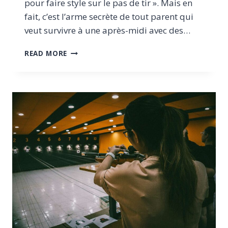
pour faire style sur le pas de tir ». Mais en
fait, c’est l’arme secrète de tout parent qui
veut survivre à une après-midi avec des…
TEST
READ MORE
DU
CASQUE
ANTIBRUIT
PELTOR
KID:
UTILE,
FUN,
ET
VRAIMENT
EFFICACE
POUR
LES
ENFANTS