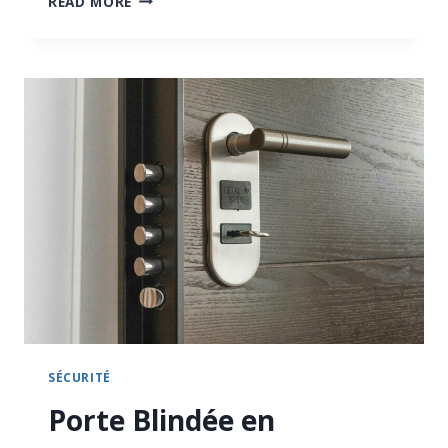
READ MORE
FX-
599,
LE
KARAMBIT
ITALIEN
AVEC
SYSTÈME
D’OUVERTURE
EMERSON
WAVE
SÉCURITÉ
Porte Blindée en