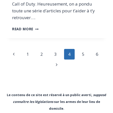
Call of Duty. Heureusement, on a pondu
toute une série d’articles pour t’aider à t’y
retrouver….
DEVENIR
READ MORE
TIREUR
SPORTIF
EN
BELGIQUE
Page
Previous
1
2
3
4
5
6
:
LA
navigation
Page
Next
PROCÉDURE
À
Page
SUIVRE
EN
2025
Le contenu de ce site est réservé à un public averti,
supposé
connaître les législations
sur les armes de leur lieu de
domicile.