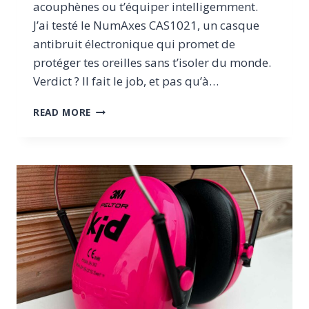
acouphènes ou t’équiper intelligemment.
J’ai testé le NumAxes CAS1021, un casque
antibruit électronique qui promet de
protéger tes oreilles sans t’isoler du monde.
Verdict ? Il fait le job, et pas qu’à…
TEST
READ MORE
DU
CASQUE
ANTIBRUIT
NUMAXES
CAS1021
:
EFFICACE
SANS
T’ISOLER