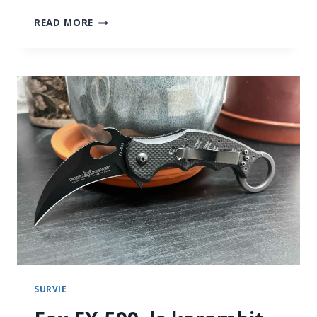
GUIDE
READ MORE
COMPLET
DES
DISCIPLINES
DU
TIR
SPORTIF
EN
BELGIQUE
SURVIE