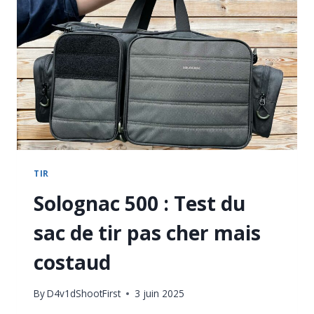
TIR
SPORTIF
EN
BELGIQUE
?
TIR
Solognac 500 : Test du
sac de tir pas cher mais
costaud
By
D4v1dShootFirst
3 juin 2025