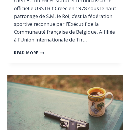
URSTB‑f ou FROS, statut et reconnaissance
officielle URSTB‑f Créée en 1978 sous le haut
patronage de S.M. le Roi, c’est la fédération
sportive reconnue par l’Exécutif de la
Communauté française de Belgique. Affiliée
à l’Union Internationale de Tir…
URSTB‑F
READ MORE
OU
FROS
:
COMPARATIF
DES
FÉDÉRATIONS
DE
TIR
EN
BELGIQUE