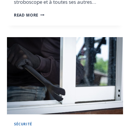
stroboscope et à toutes ses autres…
OLIGHT
READ MORE
BATON
4
ÉDITION
PREMIUM,
LA
LAMPE
DE
POCHE
AVEC
ÉTUI
DE
CHARGEMENT
SÉCURITÉ