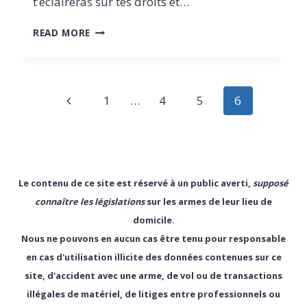
t’éclaireras sur tes droits et…
DÉFENSE
READ MORE
DE
DOMICILE
EN
BELGIQUE
Page
Previous
1
…
4
5
6
:
GUIDE
navigation
Page
COMPLET
POUR
PROTÉGER
LÉGALEMENT
Le contenu de ce site est réservé à un public averti,
supposé
TON
connaître les législations
sur les armes de leur lieu de
FOYER
domicile.
Nous ne pouvons en aucun cas être tenu pour responsable
en cas d'utilisation illicite des données contenues sur ce
site, d'accident avec une arme, de vol ou de transactions
illégales de matériel, de litiges entre professionnels ou