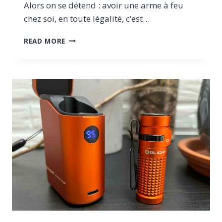
Alors on se détend : avoir une arme à feu
chez soi, en toute légalité, c’est…
POSSÉDER
READ MORE
UNE
ARME
CHEZ
SOI
:
AVANTAGES,
RISQUES
ET
LÉGISLATION