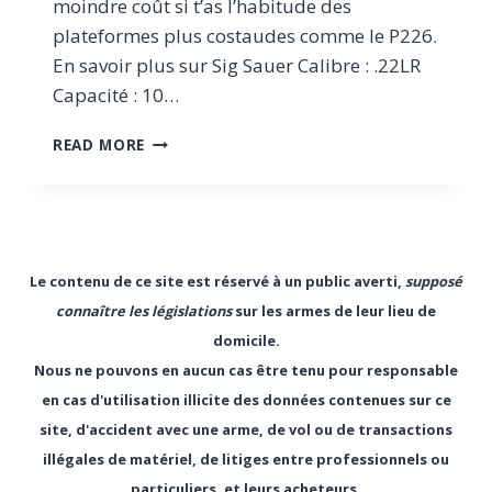
moindre coût si t’as l’habitude des
plateformes plus costaudes comme le P226.
En savoir plus sur Sig Sauer Calibre : .22LR
Capacité : 10…
TEST
READ MORE
DU
SIG
SAUER
MOSQUITO
SPORT
:
Le contenu de ce site est réservé à un public averti,
supposé
LE
connaître les législations
sur les armes de leur lieu de
P’TIT
domicile.
FRÈRE
QUI
Nous ne pouvons en aucun cas être tenu pour responsable
FAIT
en cas d'utilisation illicite des données contenues sur ce
PAS
site, d'accident avec une arme, de vol ou de transactions
SEMBLANT
illégales de matériel, de litiges entre professionnels ou
particuliers, et leurs acheteurs.