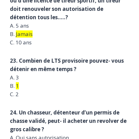
ou d’une licence de tireur sportif, un tireur
doit renouveler son autorisation de
détention tous les…..?
A. 5 ans
B.
Jamais
C. 10 ans
23. Combien de LTS provisoire pouvez- vous
détenir en même temps ?
A. 3
B.
1
C. 2
24. Un chasseur, détenteur d’un permis de
chasse validé, peut- il acheter un revolver de
gros calibre ?
A. Oui sans autorisation.