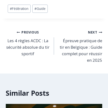
Post
#
Fédération
#
Guide
Tags:
Navigation
PREVIOUS
NEXT
Les 4 règles ACDC : La
Épreuve pratique de
de
sécurité absolue du tir
tir en Belgique : Guide
l’article
sportif
complet pour réussir
en 2025
Similar Posts