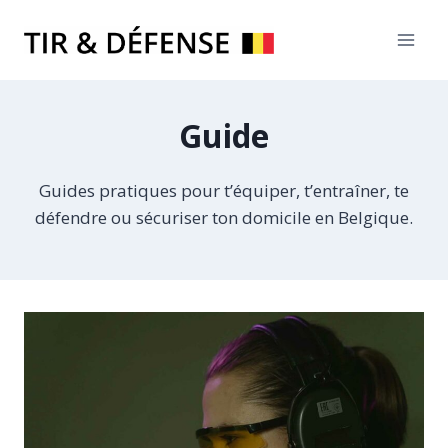
Skip
to
content
Guide
Guides pratiques pour t’équiper, t’entraîner, te
défendre ou sécuriser ton domicile en Belgique.