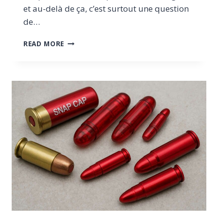
et au-delà de ça, c’est surtout une question
de…
COFFRE-
READ MORE
FORT
DOMESTIQUE
:
LE
GUIDE
COMPLET
POUR
PROTÉGER
VOS
ARMES