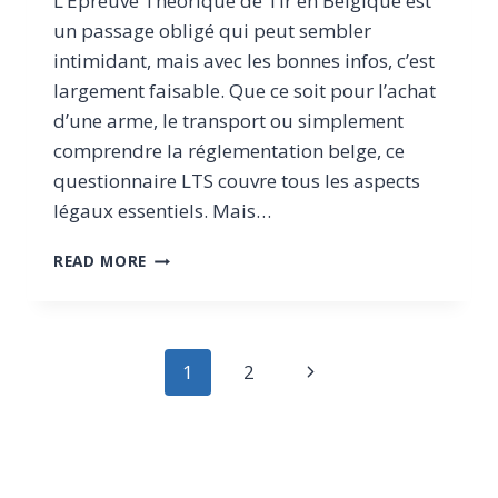
L’Épreuve Théorique de Tir en Belgique est
un passage obligé qui peut sembler
intimidant, mais avec les bonnes infos, c’est
largement faisable. Que ce soit pour l’achat
d’une arme, le transport ou simplement
comprendre la réglementation belge, ce
questionnaire LTS couvre tous les aspects
légaux essentiels. Mais…
ÉPREUVE
READ MORE
THÉORIQUE
DE
TIR
EN
Page
Next
1
2
BELGIQUE
:
navigation
Page
QUESTIONS
&
RÉPONSES
2025