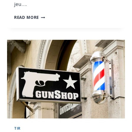
jeu….
POURQUOI
READ MORE
TU
DEVRAIS
TOUJOURS
AVOIR
DES
CARTOUCHES
AMORTISSEURS
DANS
TON
SAC
DE
TIR
TIR