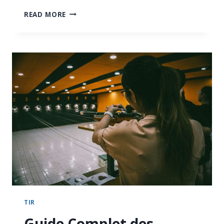
OBTENIR
READ MORE
UNE
ARME
EN
BELGIQUE
:
TOUT
COMPRENDRE
SUR
LES
MODÈLES
3,
4,
6
ET
9
TIR
Guide Complet des