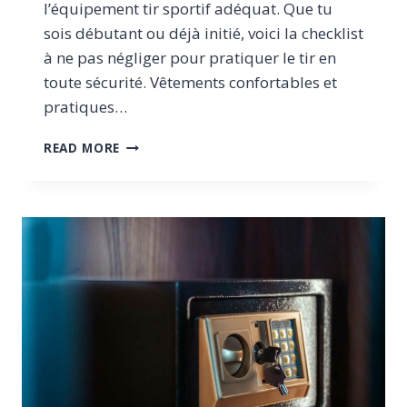
l’équipement tir sportif adéquat. Que tu
sois débutant ou déjà initié, voici la checklist
à ne pas négliger pour pratiquer le tir en
toute sécurité. Vêtements confortables et
pratiques…
ÉQUIPEMENT
READ MORE
DE
TIR
SPORTIF
:
LE
GUIDE
COMPLET
DU
MATÉRIEL
INDISPENSABLE